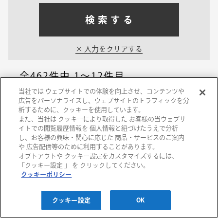
検索する
入力をクリアする
全462件中
1～12件目
当社では ウェブサイトでの体験を向上させ、コンテンツや
広告をパーソナライズし、ウェブサイトのトラフィックを分
西宮阪急
析するために、クッキーを使用しています。
また、当社は クッキーにより取得した お客様の当ウェブサ
ピアノ＆朗読のコン
イトでの閲覧履歴情報を 個人情報と紐づけたうえで分析
し、お客様の興味・関心に応じた 商品・サービスのご案内
ビ 「 アサクルがお
や 広告配信等のために利用することがあります。
オプトアウトや クッキー設定をカスタマイズするには、
くるおはなし…
「クッキー設定 」 を クリックしてください。
クッキーポリシー
2026/08/21(金)
クッキー設定
OK