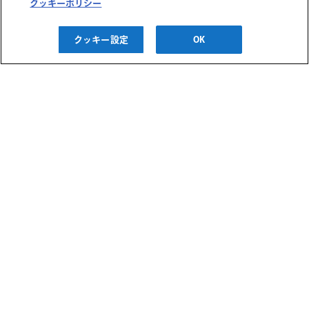
クッキーポリシー
に育てる離乳食のコツ
～
クッキー設定
OK
2026/08/20(木)
西宮阪急
フォトグラファー杉本
奈々重氏による愛犬撮
影会
2026/09/04(金) ～
2026/09/06(日)