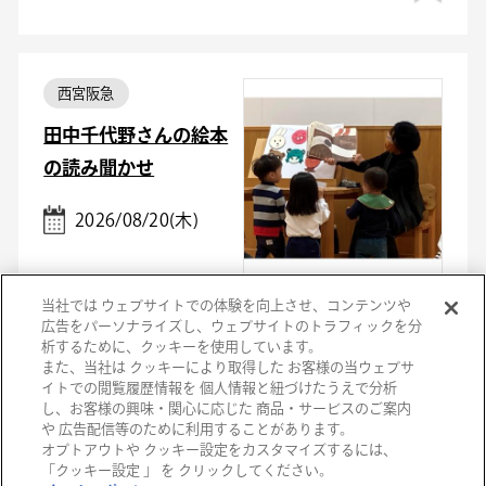
西宮阪急
田中千代野さんの絵本
の読み聞かせ
2026/08/20(木)
当社では ウェブサイトでの体験を向上させ、コンテンツや
無料
広告をパーソナライズし、ウェブサイトのトラフィックを分
析するために、クッキーを使用しています。
また、当社は クッキーにより取得した お客様の当ウェブサ
イトでの閲覧履歴情報を 個人情報と紐づけたうえで分析
し、お客様の興味・関心に応じた 商品・サービスのご案内
西宮阪急
や 広告配信等のために利用することがあります。
オプトアウトや クッキー設定をカスタマイズするには、
離乳食講座～噛める子
「クッキー設定 」 を クリックしてください。