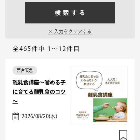
検索する
入力をクリアする
全465件中
1～12件目
西宮阪急
離乳食講座～噛める子
に育てる離乳食のコツ
～
2026/08/20(木)