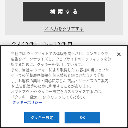
検索する
入力をクリアする
全462件中
1～12件目
当社では ウェブサイトでの体験を向上させ、コンテンツや
広告をパーソナライズし、ウェブサイトのトラフィックを分
千里阪急
析するために、クッキーを使用しています。
また、当社は クッキーにより取得した お客様の当ウェブサ
「千里阪急おやこサロ
イトでの閲覧履歴情報を 個人情報と紐づけたうえで分析
し、お客様の興味・関心に応じた 商品・サービスのご案内
ン」リズムすいなベビ
や 広告配信等のために利用することがあります。
オプトアウトや クッキー設定をカスタマイズするには、
ーケア ～…
「クッキー設定 」 を クリックしてください。
クッキーポリシー
2026/08/17(月)
クッキー設定
OK