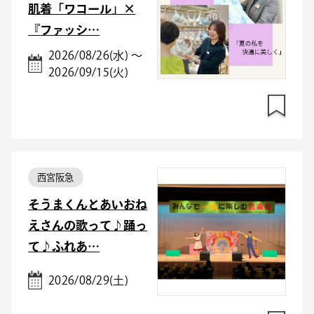
肌着「ワコール」×
『ファッシ…
2026/08/26(水) ～
2026/09/15(火)
西宮阪急
そうまくんとあいおね
えさんの歌って♪踊っ
て♪ふれあ…
2026/08/29(土)