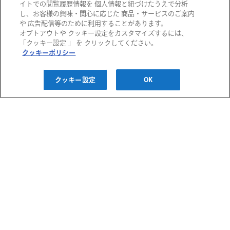
イトでの閲覧履歴情報を 個人情報と紐づけたうえで分析
し、お客様の興味・関心に応じた 商品・サービスのご案内
や 広告配信等のために利用することがあります。
オプトアウトや クッキー設定をカスタマイズするには、
阪急百貨店
「クッキー設定 」 を クリックしてください。
クッキーポリシー
阪急うめだ本店
西宮阪急
阪神百貨店
クッキー設定
OK
阪急メンズ大阪
神戸阪急
阪神梅田本店
阪神・にしのみや
千里阪急
博多阪急
阪神・御影
あまがさき阪神
高槻阪急スクエア
阪急メンズ東京
川西阪急スクエア
阪急百貨店 大井食品館
ご利用ガイド
宝塚阪急
都筑阪急
お問い合わせ
プライバシーポリシー
クッキーポリシー
H2O ID 利用規約