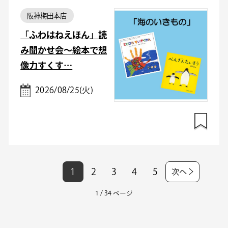
阪神梅田本店
「ふわはねえほん」読
み聞かせ会～絵本で想
像力すくす…
2026/08/25(火)
1
2
3
4
5
次へ
1 / 34 ページ