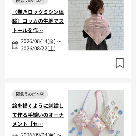
阪急うめだ本店
〈巻きロックミシン体
験〉コッカの生地でス
トールを作…
2026/08/14(金) ～
2026/08/22(土)
阪急うめだ本店
絵を描くように刺繍し
て作る手縫いのオーナ
メント【セ…
2026/09/04(金) ～