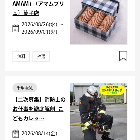
AMAM+（アマムプリ
ュ）菓子店
2026/08/26(水) ～
2026/09/01(火)
無料
抽選
千里阪急
【二次募集】消防士の
お仕事を徹底解剖_こ
どもカレッ…
2026/08/14(金)