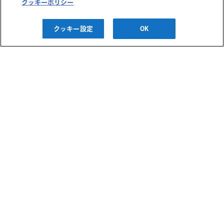
クッキーポリシー
ッセ】
2026/08/26(水) ～
クッキー設定
OK
2026/08/27(木)
阪神梅田本店
「ふわはねえほん」読
み聞かせ会～絵本で想
像力すくす…
2026/08/25(火)