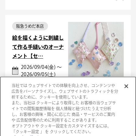
阪急うめだ本店
絵を描くように刺繍し
て作る手縫いのオーナ
メント【セ…
2026/09/04(金) ～
2026/09/05(土)
当社では ウェブサイトでの体験を向上させ、コンテンツや
広告をパーソナライズし、ウェブサイトのトラフィックを分
析するために、クッキーを使用しています。
また、当社は クッキーにより取得した お客様の当ウェブサ
イトでの閲覧履歴情報を 個人情報と紐づけたうえで分析
し、お客様の興味・関心に応じた 商品・サービスのご案内
阪急うめだ本店
や 広告配信等のために利用することがあります。
オプトアウトや クッキー設定をカスタマイズするには、
スカートを作ろう【セ
「クッキー設定 」 を クリックしてください。