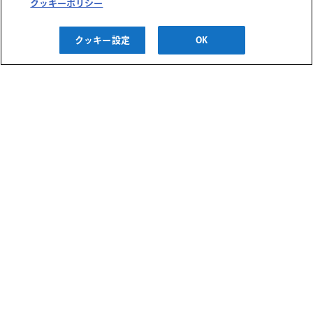
クッキーポリシー
イクカウンセリング会
クッキー設定
OK
2026/08/22(土)
無料
西宮阪急
離乳食講座～噛める子
に育てる離乳食のコツ
～
2026/08/20(木)