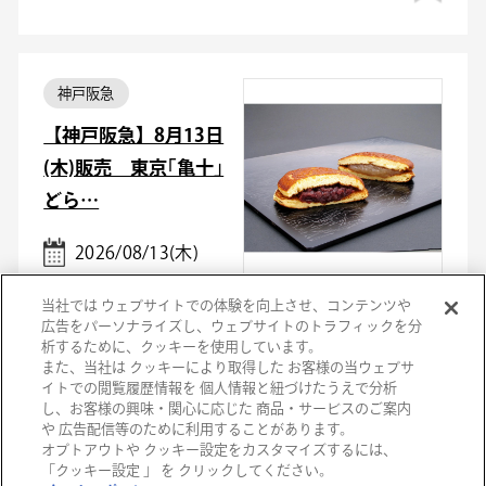
神戸阪急
【神戸阪急】8月13日
(木)販売 東京｢亀十｣
どら…
2026/08/13(木)
当社では ウェブサイトでの体験を向上させ、コンテンツや
広告をパーソナライズし、ウェブサイトのトラフィックを分
析するために、クッキーを使用しています。
また、当社は クッキーにより取得した お客様の当ウェブサ
イトでの閲覧履歴情報を 個人情報と紐づけたうえで分析
し、お客様の興味・関心に応じた 商品・サービスのご案内
高槻阪急スクエア
や 広告配信等のために利用することがあります。
オプトアウトや クッキー設定をカスタマイズするには、
《MiMC》2026秋冬メ
「クッキー設定 」 を クリックしてください。