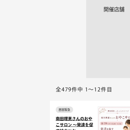
開催店舗
全479件中
1～12件目
西宮阪急
南田理恵さんのおや
こサロン ～発達を促