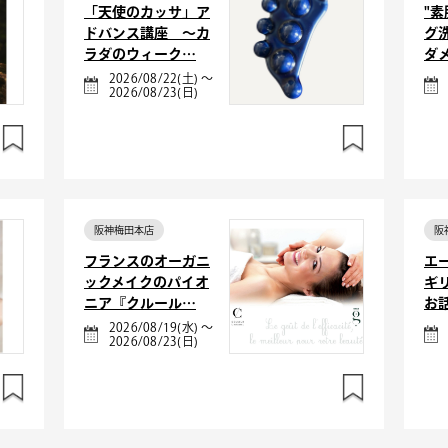
「天使のカッサ」ア
"
ドバンス講座 ～カ
グ
ラダのウィーク…
ダ
2026/08/22(土) ～
2026/08/23(日)
阪神梅田本店
阪
フランスのオーガニ
エ
ックメイクのパイオ
ギ
ニア『クルール…
お
2026/08/19(水) ～
2026/08/23(日)