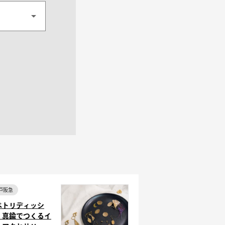
戸阪急
ペトリディッシ
」真鍮でつくるイ