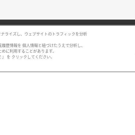
ソナライズし、ウェブサイトのトラフィックを分析
覧履歴情報を 個人情報と紐づけたうえで分析し、
阪神百貨店
ために利用することがあります。
」 を クリックしてください。
西宮阪急
阪神梅田本店
神戸阪急
阪神・にしのみや
博多阪急
阪神・御影
阪急メンズ東京
あまがさき阪神
阪急百貨店 大井食品館
都筑阪急