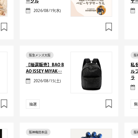
ークル
ヤ
2026/08/19(水)
阪急メンズ大阪
阪
【抽選販売】BAO B
私
AO ISSEY MIYAK…
ル
ラ
2026/08/15(土)
抽選
無
阪神梅田本店
阪