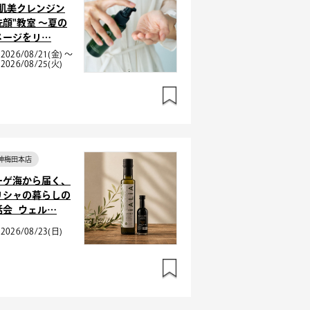
素肌美クレンジン
洗顔"教室 〜夏の
メージをリ…
2026/08/21(金) ～
2026/08/25(火)
神梅田本店
ーゲ海から届く、
リシャの暮らしの
話会_ウェル…
2026/08/23(日)