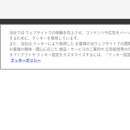
当社では ウェブサイトでの体験を向上させ、コンテンツや広告をパー
するために、クッキーを使用しています。
また、当社は クッキーにより取得した お客様の当ウェブサイトでの閲
阪急百貨店
お客様の興味・関心に応じた 商品・サービスのご案内や 広告配信等の
オプトアウトや クッキー設定をカスタマイズするには、「クッキー設定 
阪急うめだ本店
クッキーポリシー
阪急メンズ大阪
千里阪急
高槻阪急スクエア
川西阪急スクエア
宝塚阪急