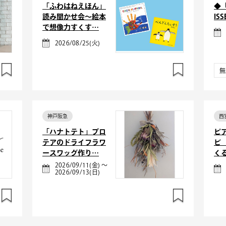
「ふわはねえほん」
◆「
読み聞かせ会～絵本
ISS
で想像力すくす…
2026/08/25(火)
無
神戸阪急
西
「ハナトテト」プロ
ピ
テアのドライフラワ
ビ
ースワッグ作り…
く
2026/09/11(金) ～
2026/09/13(日)