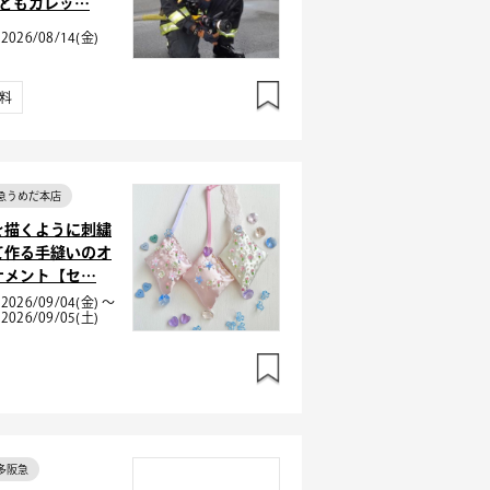
こどもカレッ…
2026/08/14(金)
料
急うめだ本店
を描くように刺繍
て作る手縫いのオ
ナメント【セ…
2026/09/04(金) ～
2026/09/05(土)
多阪急