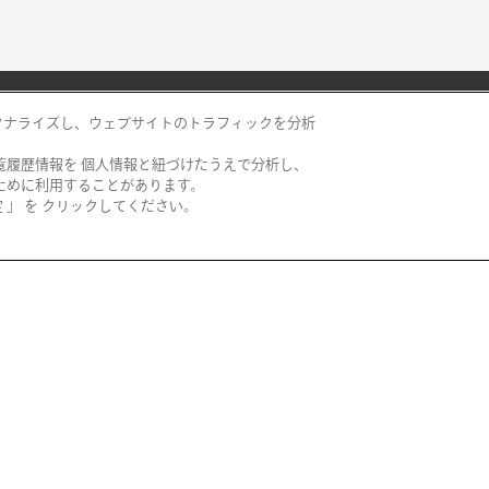
ソナライズし、ウェブサイトのトラフィックを分析
覧履歴情報を 個人情報と紐づけたうえで分析し、
阪神百貨店
ために利用することがあります。
」 を クリックしてください。
西宮阪急
阪神梅田本店
神戸阪急
阪神・にしのみや
博多阪急
阪神・御影
阪急メンズ東京
あまがさき阪神
阪急百貨店 大井食品館
都筑阪急