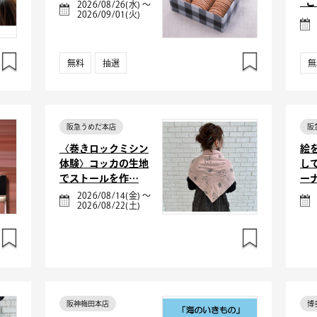
_
2026/08/26(水) ～
2026/09/01(火)
無料
抽選
無
阪急うめだ本店
阪
〈巻きロックミシン
絵
体験〉コッカの生地
し
でストールを作…
ー
2026/08/14(金) ～
2026/08/22(土)
阪神梅田本店
博