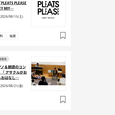
PLEATS PLEASE
EY MIY…
2026/08/15(土)
料
抽選
宮阪急
アノ＆朗読のコン
 「 アサクルがお
るおはなし…
2026/08/21(金)