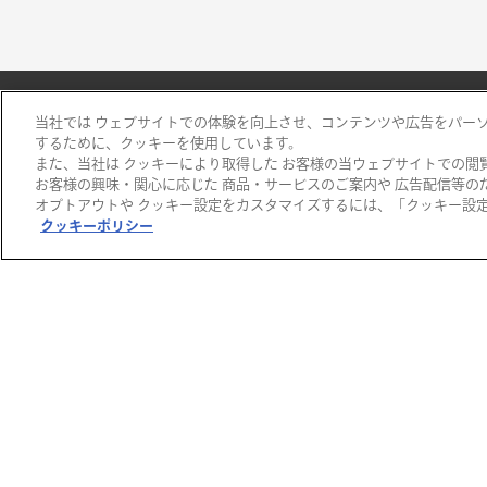
当社では ウェブサイトでの体験を向上させ、コンテンツや広告をパー
するために、クッキーを使用しています。
また、当社は クッキーにより取得した お客様の当ウェブサイトでの閲
阪急百貨店
お客様の興味・関心に応じた 商品・サービスのご案内や 広告配信等の
オプトアウトや クッキー設定をカスタマイズするには、「クッキー設定 
阪急うめだ本店
クッキーポリシー
阪急メンズ大阪
千里阪急
高槻阪急スクエア
川西阪急スクエア
宝塚阪急