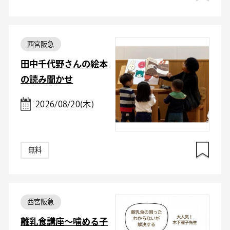
西宮阪急
田中千代野さんの絵本
の読み聞かせ
2026/08/20(木)
無料
西宮阪急
離乳食講座～噛める子