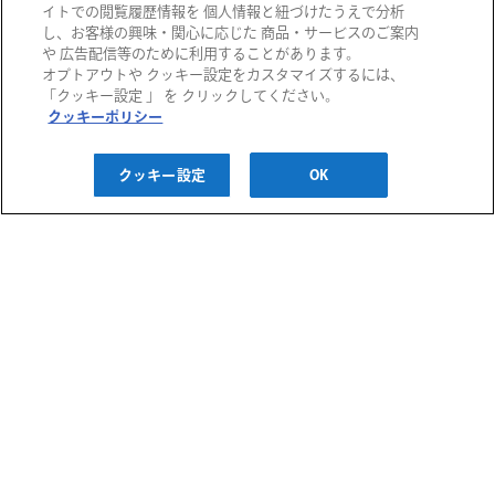
イトでの閲覧履歴情報を 個人情報と紐づけたうえで分析
し、お客様の興味・関心に応じた 商品・サービスのご案内
や 広告配信等のために利用することがあります。
オプトアウトや クッキー設定をカスタマイズするには、
阪急百貨店
「クッキー設定 」 を クリックしてください。
クッキーポリシー
阪急うめだ本店
西宮阪急
阪神百貨店
クッキー設定
OK
阪急メンズ大阪
神戸阪急
阪神梅田本店
阪神・にしのみや
千里阪急
博多阪急
阪神・御影
あまがさき阪神
高槻阪急スクエア
阪急メンズ東京
川西阪急スクエア
阪急百貨店 大井食品館
ご利用ガイド
宝塚阪急
都筑阪急
お問い合わせ
プライバシーポリシー
クッキーポリシー
H2O ID 利用規約