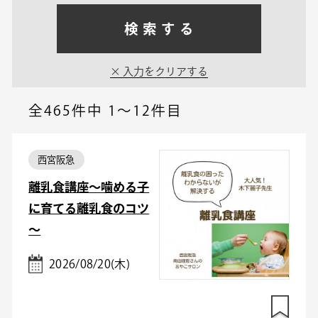
検索する
入力をクリアする
全465件中
1～12件目
西宮阪急
離乳食講座～噛める子
に育てる離乳食のコツ
～
2026/08/20(木)