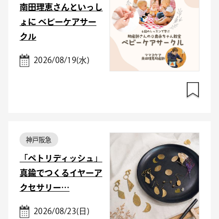
南田理恵さんといっし
ょに ベビーケアサー
クル
2026/08/19(水)
神戸阪急
「ペトリディッシュ」
真鍮でつくるイヤーア
クセサリー…
2026/08/23(日)