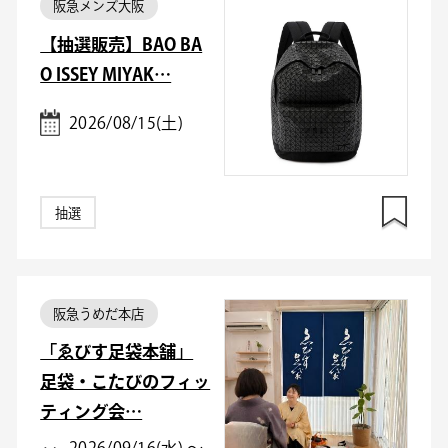
阪急メンズ大阪
【抽選販売】BAO BA
O ISSEY MIYAK…
2026/08/15(土)
抽選
阪急うめだ本店
「ゑびす足袋本舗」
足袋・こたびのフィッ
ティング会…