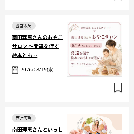
西宮阪急
南田理恵さんのおやこ
サロン ～発達を促す
絵本とお…
2026/08/19(水)
西宮阪急
南田理恵さんといっし