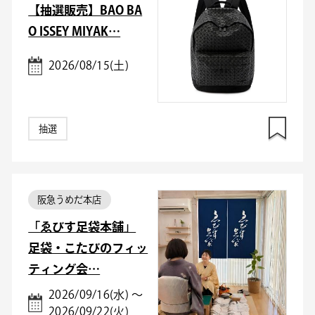
【抽選販売】BAO BA
O ISSEY MIYAK…
2026/08/15(土)
抽選
阪急うめだ本店
「ゑびす足袋本舗」
足袋・こたびのフィッ
ティング会…
2026/09/16(水) ～
2026/09/22(火)