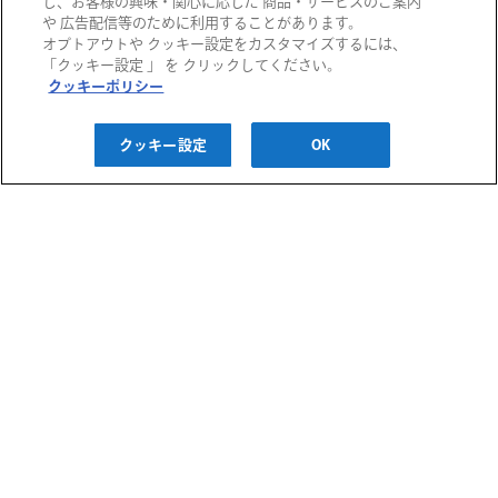
し、お客様の興味・関心に応じた 商品・サービスのご案内
や 広告配信等のために利用することがあります。
オプトアウトや クッキー設定をカスタマイズするには、
阪急百貨店
「クッキー設定 」 を クリックしてください。
クッキーポリシー
阪急うめだ本店
西宮阪急
阪神百貨店
クッキー設定
OK
阪急メンズ大阪
神戸阪急
阪神梅田本店
阪神・にしのみや
千里阪急
博多阪急
阪神・御影
あまがさき阪神
高槻阪急スクエア
阪急メンズ東京
川西阪急スクエア
阪急百貨店 大井食品館
ご利用ガイド
宝塚阪急
都筑阪急
お問い合わせ
プライバシーポリシー
クッキーポリシー
H2O ID 利用規約
阪急百貨店・阪神百貨店