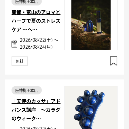
阪神梅田本店
薬都・富山のアロマと
ハーブで夏のストレス
ケア ～ヘ…
2026/08/22(土) ～
2026/08/24(月)
無料
阪神梅田本店
「天使のカッサ」アド
バンス講座 ～カラダ
のウィーク…