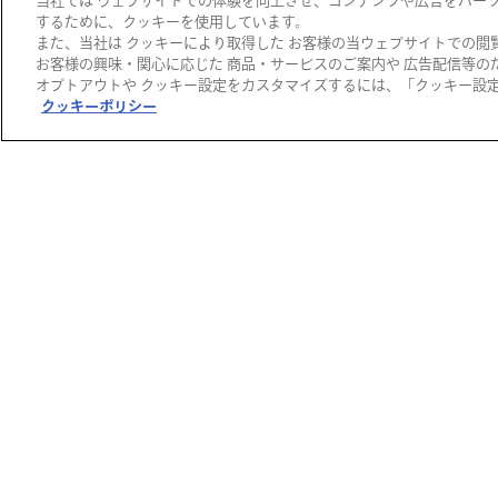
当社では ウェブサイトでの体験を向上させ、コンテンツや広告をパー
十｣どら…
するために、クッキーを使用しています。
2026/08/13(木)
また、当社は クッキーにより取得した お客様の当ウェブサイトでの閲
お客様の興味・関心に応じた 商品・サービスのご案内や 広告配信等の
オプトアウトや クッキー設定をカスタマイズするには、「クッキー設定 
クッキーポリシー
西宮阪急
田中千代野さんの絵
本の読み聞かせ
2026/08/20(木)
無料
西宮阪急