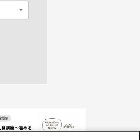
宮阪急
乳食講座～噛める
に育てる離乳食の