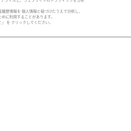
ソナライズし、ウェブサイトのトラフィックを分析
グ会
コ
2026/08/22(土)
覧履歴情報を 個人情報と紐づけたうえで分析し、
ために利用することがあります。
」 を クリックしてください。
無料
西宮阪急
西
フォトグラファー杉
南
本奈々重氏による愛
こサロン
犬撮影会
す
2026/09/04(金) ～
2026/09/06(日)
神戸阪急
阪