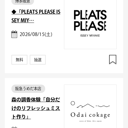
博多阪急
◆「PLEATS PLEASE IS
SEY MIY…
2026/08/15(土)
無料
抽選
阪急うめだ本店
森の調香体験「自分だ
けのリフレッシュミス
ト作り」