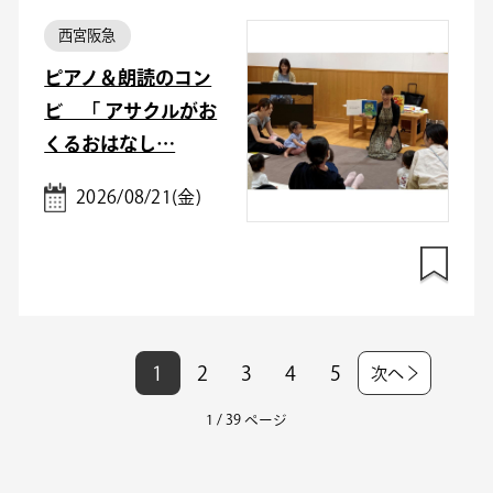
西宮阪急
ピアノ＆朗読のコン
ビ 「 アサクルがお
くるおはなし…
2026/08/21(金)
1
2
3
4
5
次へ
1 / 39 ページ