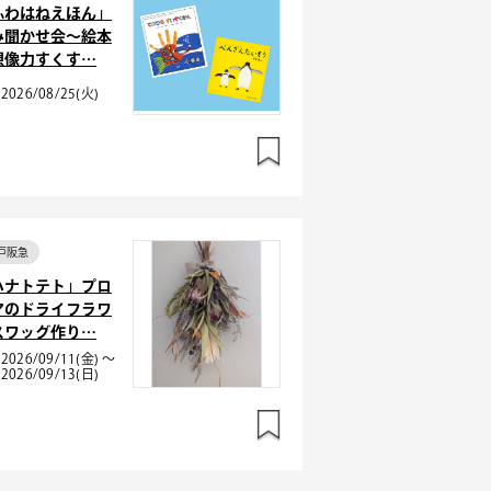
ふわはねえほん」
み聞かせ会～絵本
想像力すくす…
2026/08/25(火)
戸阪急
ハナトテト」プロ
アのドライフラワ
スワッグ作り…
2026/09/11(金) ～
2026/09/13(日)