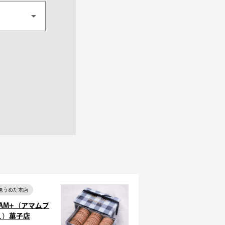
急うめだ本店
MAM+（アマムプ
ュ）菓子店