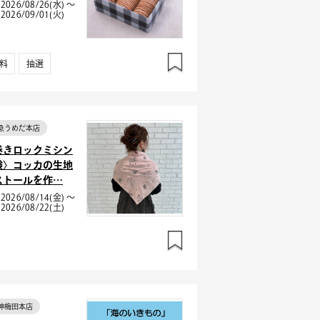
2026/08/26(水) ～
2026/09/01(火)
料
抽選
急うめだ本店
巻きロックミシン
験〉コッカの生地
ストールを作…
2026/08/14(金) ～
2026/08/22(土)
神梅田本店