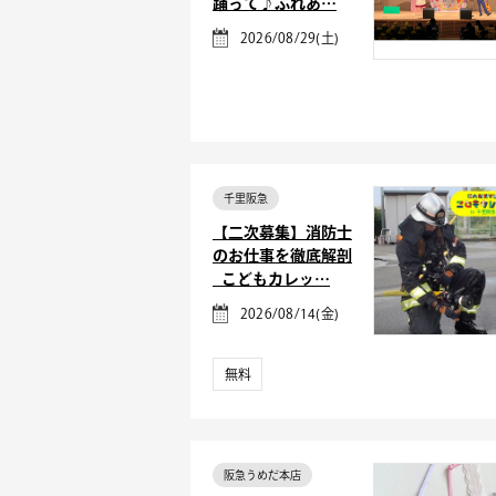
踊って♪ふれあ…
2026/08/29(土)
千里阪急
【二次募集】消防士
のお仕事を徹底解剖
_こどもカレッ…
2026/08/14(金)
無料
阪急うめだ本店