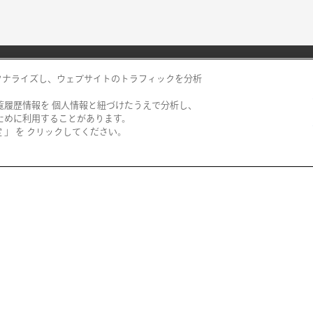
ソナライズし、ウェブサイトのトラフィックを分析
覧履歴情報を 個人情報と紐づけたうえで分析し、
阪神百貨店
ために利用することがあります。
」 を クリックしてください。
西宮阪急
阪神梅田本店
神戸阪急
阪神・にしのみや
博多阪急
阪神・御影
阪急メンズ東京
あまがさき阪神
阪急百貨店 大井食品館
都筑阪急