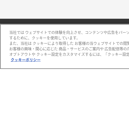
当社では ウェブサイトでの体験を向上させ、コンテンツや広告をパー
するために、クッキーを使用しています。
また、当社は クッキーにより取得した お客様の当ウェブサイトでの閲
阪急百貨店
お客様の興味・関心に応じた 商品・サービスのご案内や 広告配信等の
オプトアウトや クッキー設定をカスタマイズするには、「クッキー設定 
阪急うめだ本店
クッキーポリシー
阪急メンズ大阪
千里阪急
高槻阪急スクエア
川西阪急スクエア
宝塚阪急