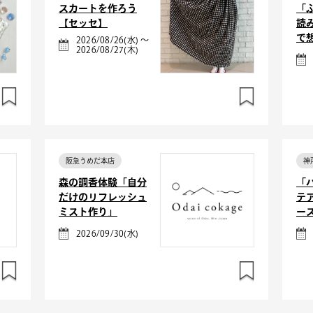
スカートを作ろう
「
【セッセ】
読
で
2026/08/26(水) ～
2026/08/27(木)
阪急うめだ本店
神
森の調香体験「自分
「
だけのリフレッシュ
テ
ミスト作り」
ー
2026/09/30(水)