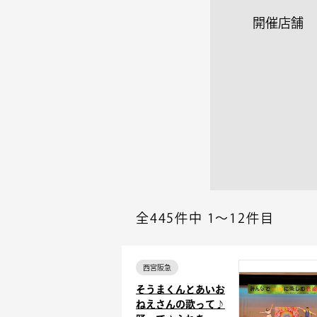
開催店舗
全445件中
1～12件目
西宮阪急
そうまくんとあいお
ねえさんの歌って♪