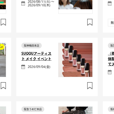
2026/08/11(火) ～
2026/09/10(木)
無
阪神梅田本店
阪
SUQQUアーティス
〈
ト メイク イベント
体
で
2026/09/04(金)
阪急うめだ本店
阪