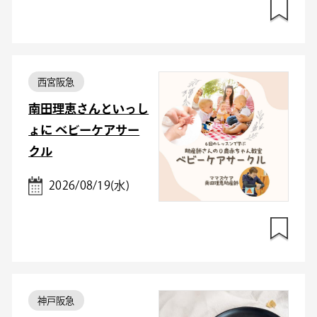
西宮阪急
南田理恵さんといっし
ょに ベビーケアサー
クル
2026/08/19(水)
神戸阪急