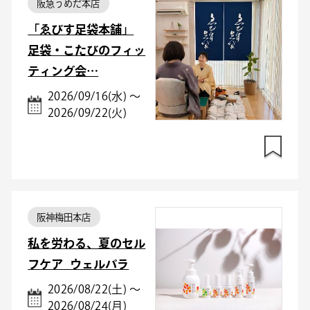
阪急うめだ本店
「ゑびす足袋本舗」
足袋・こたびのフィッ
ティング会…
2026/09/16(水) ～
2026/09/22(火)
阪神梅田本店
私を労わる、夏のセル
フケア_ウェルパラ
2026/08/22(土) ～
2026/08/24(月)