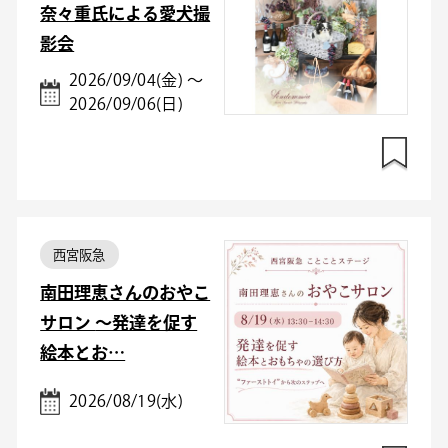
奈々重氏による愛犬撮
影会
2026/09/04(金) ～
2026/09/06(日)
西宮阪急
南田理恵さんのおやこ
サロン ～発達を促す
絵本とお…
2026/08/19(水)