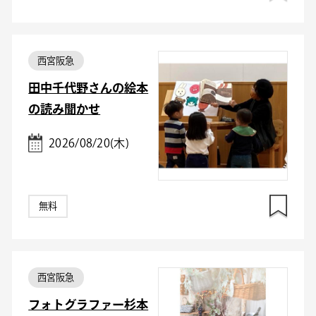
西宮阪急
田中千代野さんの絵本
の読み聞かせ
2026/08/20(木)
無料
西宮阪急
フォトグラファー杉本