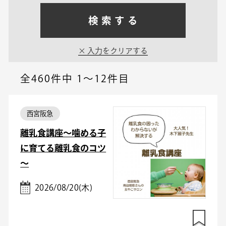
検索する
入力をクリアする
全460件中
1～12件目
西宮阪急
離乳食講座～噛める子
に育てる離乳食のコツ
～
2026/08/20(木)