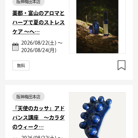
阪神梅田本店
薬都・富山のアロマと
ハーブで夏のストレス
ケア ～ヘ…
2026/08/22(土) ～
2026/08/24(月)
無料
阪神梅田本店
「天使のカッサ」アド
バンス講座 ～カラダ
のウィーク…