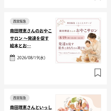
西宮阪急
南田理恵さんのおやこ
サロン ～発達を促す
絵本とお…
2026/08/19(水)
西宮阪急
南田理恵さんといっし