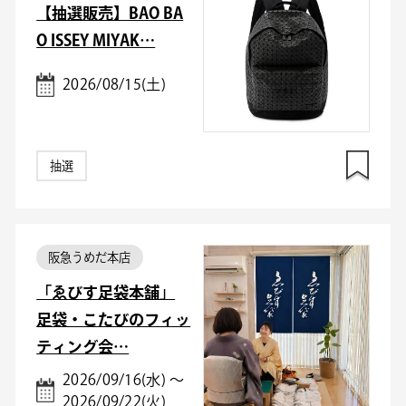
【抽選販売】BAO BA
O ISSEY MIYAK…
2026/08/15(土)
抽選
阪急うめだ本店
「ゑびす足袋本舗」
足袋・こたびのフィッ
ティング会…
2026/09/16(水) ～
2026/09/22(火)