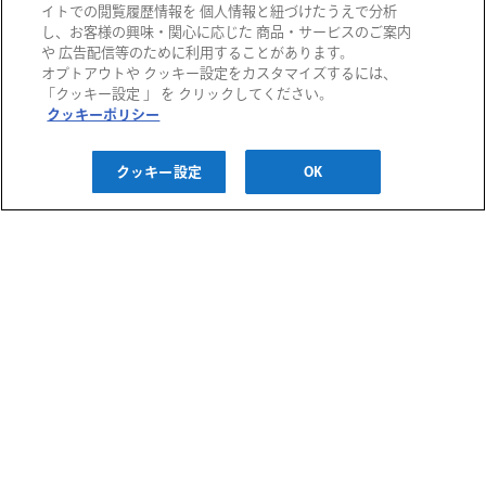
イトでの閲覧履歴情報を 個人情報と紐づけたうえで分析
し、お客様の興味・関心に応じた 商品・サービスのご案内
や 広告配信等のために利用することがあります。
オプトアウトや クッキー設定をカスタマイズするには、
阪急百貨店
「クッキー設定 」 を クリックしてください。
クッキーポリシー
阪急うめだ本店
西宮阪急
阪神百貨店
クッキー設定
OK
阪急メンズ大阪
神戸阪急
阪神梅田本店
阪神・にしのみや
千里阪急
博多阪急
阪神・御影
あまがさき阪神
高槻阪急スクエア
阪急メンズ東京
川西阪急スクエア
阪急百貨店 大井食品館
ご利用ガイド
宝塚阪急
都筑阪急
お問い合わせ
プライバシーポリシー
クッキーポリシー
H2O ID 利用規約