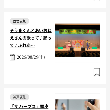
西宮阪急
そうまくんとあいおね
えさんの歌って♪踊っ
て♪ふれあ…
2026/08/29(土)
神戸阪急
「ザ ハーブス」頭皮