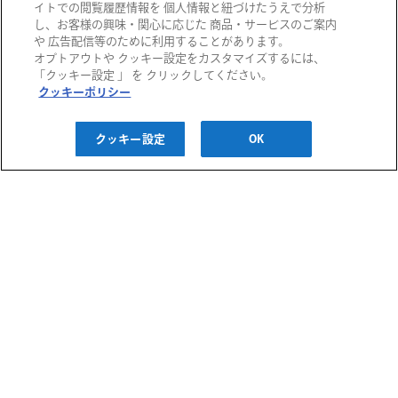
イトでの閲覧履歴情報を 個人情報と紐づけたうえで分析
し、お客様の興味・関心に応じた 商品・サービスのご案内
や 広告配信等のために利用することがあります。
オプトアウトや クッキー設定をカスタマイズするには、
阪急百貨店
「クッキー設定 」 を クリックしてください。
クッキーポリシー
阪急うめだ本店
西宮阪急
阪神百貨店
クッキー設定
OK
阪急メンズ大阪
神戸阪急
阪神梅田本店
阪神・にしのみや
千里阪急
博多阪急
阪神・御影
あまがさき阪神
高槻阪急スクエア
阪急メンズ東京
川西阪急スクエア
阪急百貨店 大井食品館
ご利用ガイド
宝塚阪急
都筑阪急
お問い合わせ
プライバシーポリシー
クッキーポリシー
H2O ID 利用規約