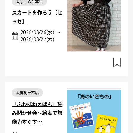
阪急うめだ本店
スカートを作ろう【セ
ッセ】
2026/08/26(水) ～
2026/08/27(木)
阪神梅田本店
「ふわはねえほん」読
み聞かせ会～絵本で想
像力すくす…