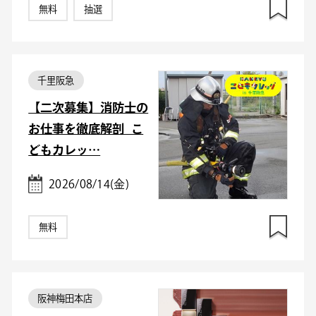
無料
抽選
千里阪急
【二次募集】消防士の
お仕事を徹底解剖_こ
どもカレッ…
2026/08/14(金)
無料
阪神梅田本店