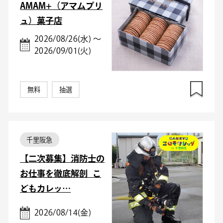
AMAM+（アマムプリ
ュ）菓子店
2026/08/26(水) ～
2026/09/01(火)
無料
抽選
千里阪急
【二次募集】消防士の
お仕事を徹底解剖_こ
どもカレッ…
2026/08/14(金)