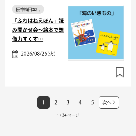
阪神梅田本店
「ふわはねえほん」読
み聞かせ会～絵本で想
像力すくす…
2026/08/25(火)
1
2
3
4
5
次へ
1 / 34 ページ