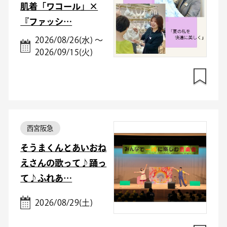
肌着「ワコール」×
『ファッシ…
2026/08/26(水) ～
2026/09/15(火)
西宮阪急
そうまくんとあいおね
えさんの歌って♪踊っ
て♪ふれあ…
2026/08/29(土)