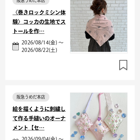
阪急うめだ本店
〈巻きロックミシン体
験〉コッカの生地でス
トールを作…
2026/08/14(金) ～
2026/08/22(土)
阪急うめだ本店
絵を描くように刺繍し
て作る手縫いのオーナ
メント【セ…
2026/09/04(金) ～