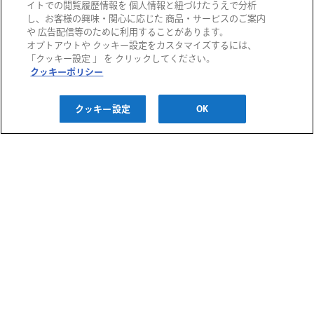
イトでの閲覧履歴情報を 個人情報と紐づけたうえで分析
し、お客様の興味・関心に応じた 商品・サービスのご案内
や 広告配信等のために利用することがあります。
オプトアウトや クッキー設定をカスタマイズするには、
阪急百貨店
「クッキー設定 」 を クリックしてください。
クッキーポリシー
阪急うめだ本店
西宮阪急
阪神百貨店
クッキー設定
OK
阪急メンズ大阪
神戸阪急
阪神梅田本店
阪神・にしのみや
千里阪急
博多阪急
阪神・御影
あまがさき阪神
高槻阪急スクエア
阪急メンズ東京
川西阪急スクエア
阪急百貨店 大井食品館
ご利用ガイド
宝塚阪急
都筑阪急
お問い合わせ
プライバシーポリシー
クッキーポリシー
H2O ID 利用規約