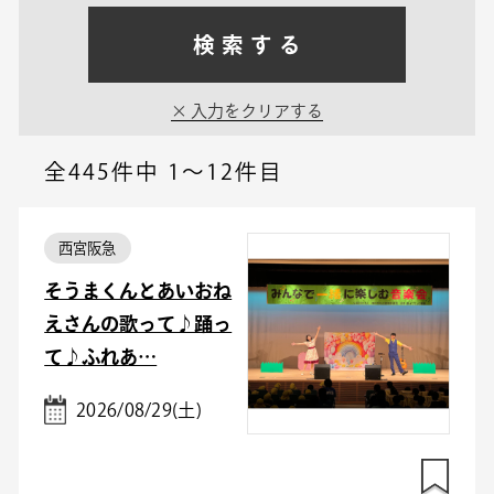
検索する
入力をクリアする
全445件中
1～12件目
西宮阪急
そうまくんとあいおね
えさんの歌って♪踊っ
て♪ふれあ…
2026/08/29(土)