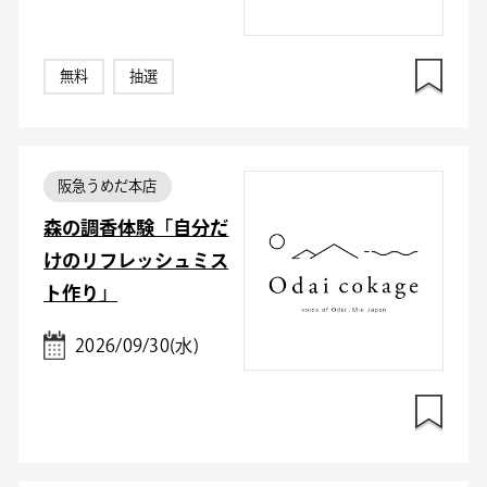
無料
抽選
阪急うめだ本店
森の調香体験「自分だ
けのリフレッシュミス
ト作り」
2026/09/30(水)