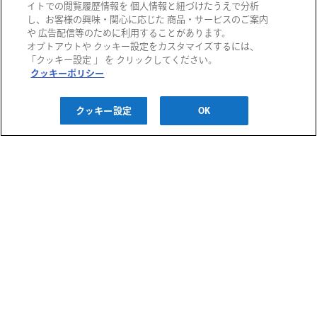
イトでの閲覧履歴情報を 個人情報と紐づけたうえで分析
し、お客様の興味・関心に応じた 商品・サービスのご案内
や 広告配信等のために利用することがあります。
オプトアウトや クッキー設定をカスタマイズするには、
阪急百貨店
「クッキー設定 」 を クリックしてください。
クッキーポリシー
阪急うめだ本店
西宮阪急
阪神百貨店
クッキー設定
OK
阪急メンズ大阪
神戸阪急
阪神梅田本店
阪神・にしのみや
千里阪急
博多阪急
阪神・御影
あまがさき阪神
高槻阪急スクエア
阪急メンズ東京
川西阪急スクエア
阪急百貨店 大井食品館
ご利用ガイド
宝塚阪急
都筑阪急
お問い合わせ
プライバシーポリシー
クッキーポリシー
H2O ID 利用規約