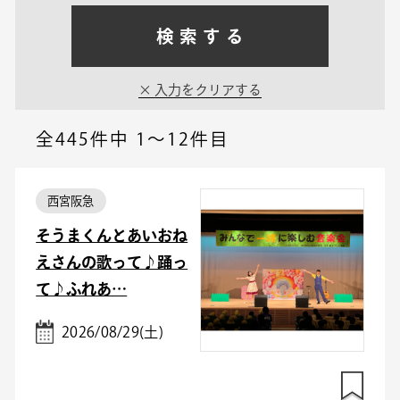
検索する
入力をクリアする
全445件中
1～12件目
西宮阪急
そうまくんとあいおね
えさんの歌って♪踊っ
て♪ふれあ…
2026/08/29(土)