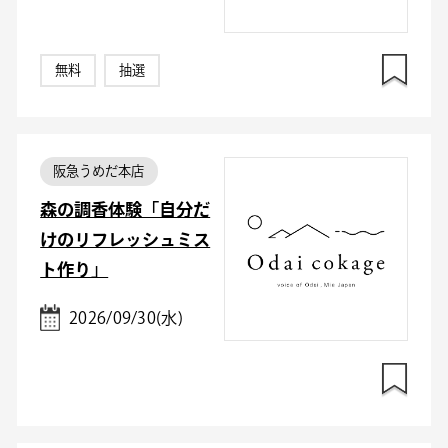
無料
抽選
阪急うめだ本店
森の調香体験「自分だ
けのリフレッシュミス
ト作り」
2026/09/30(水)