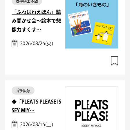
阪神梅田本店
「ふわはねえほん」読
み聞かせ会～絵本で想
像力すくす…
2026/08/25(火)
博多阪急
◆「PLEATS PLEASE IS
SEY MIY…
2026/08/15(土)