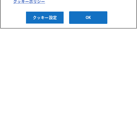
クッキーポリシー
オーダースーツ
2026/09/22(火) ～
クッキー設定
OK
2026/09/27(日)
無料
神戸阪急
タルトシトロンご予約
「パティスリー クー
デクレ」
2026/08/26(水) ～
2026/08/31(月)