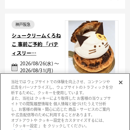
神戸阪急
シュークリームくろね
こ 事前ご予約 「パテ
ィスリー…
2026/08/26(水) ～
2026/08/31(月)
当社では ウェブサイトでの体験を向上させ、コンテンツや
広告をパーソナライズし、ウェブサイトのトラフィックを分
析するために、クッキーを使用しています。
また、当社は クッキーにより取得した お客様の当ウェブサ
イトでの閲覧履歴情報を 個人情報と紐づけたうえで分析
し、お客様の興味・関心に応じた 商品・サービスのご案内
阪急メンズ東京
や 広告配信等のために利用することがあります。
オプトアウトや クッキー設定をカスタマイズするには、
印象設計で仕立てる
「クッキー設定 」 を クリックしてください。