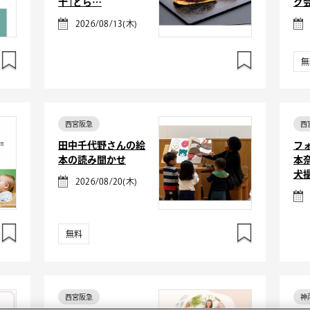
十｣どら…
グ
2026/08/13(木)
無
西宮阪急
西
田中千代野さんの絵
フ
本の読み聞かせ
本
犬
2026/08/20(木)
無料
西宮阪急
神