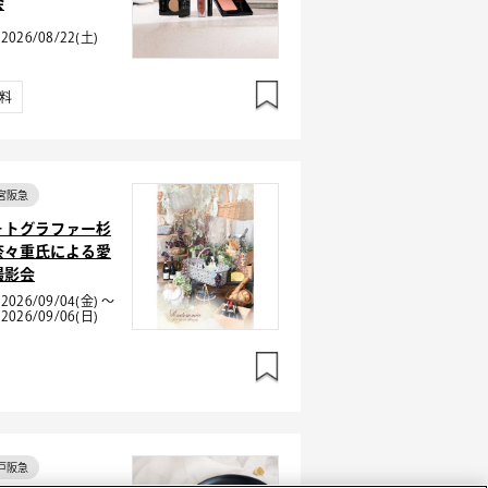
会
2026/08/22(土)
料
宮阪急
ォトグラファー杉
奈々重氏による愛
撮影会
2026/09/04(金) ～
2026/09/06(日)
戸阪急