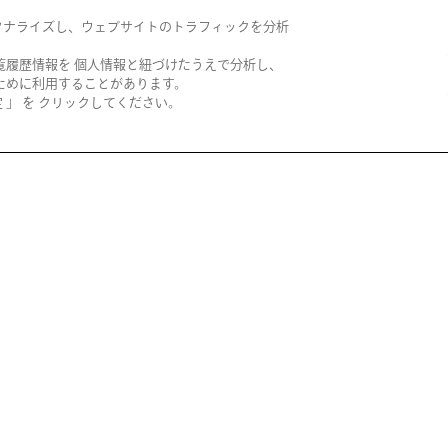
南田理恵さんといっ
「
ソナライズし、ウェブサイトのトラフィックを分析
しょに ベビーケアサ
ュ
ークル
ヤ
覧履歴情報を 個人情報と紐づけたうえで分析し、
ために利用することがあります。
2026/08/19(水)
」 を クリックしてください。
阪急メンズ大阪
阪
【抽選販売】BAO B
「
AO ISSEY MIYAK…
足
ッ
2026/08/15(土)
抽選