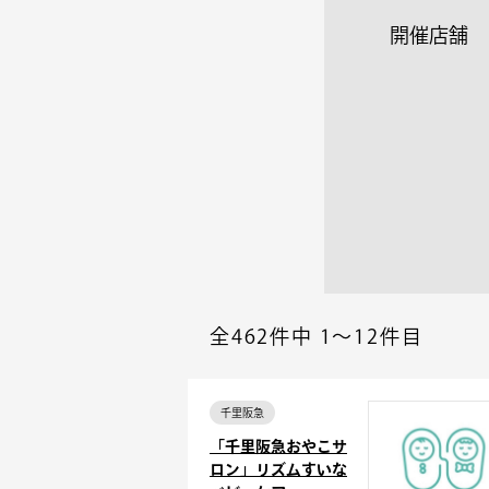
開催店舗
全462件中
1～12件目
千里阪急
「千里阪急おやこサ
ロン」リズムすいな