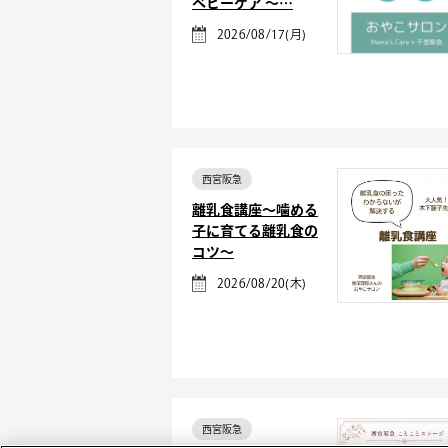
ベビーケア ～…
2026/08/17(月)
西宮阪急
離乳食講座～噛める
子に育てる離乳食の
コツ～
2026/08/20(木)
西宮阪急