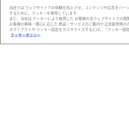
南田理恵さんのおや
当社では ウェブサイトでの体験を向上させ、コンテンツや広告をパー
こサロン ～発達を促
するために、クッキーを使用しています。
す絵本とお…
また、当社は クッキーにより取得した お客様の当ウェブサイトでの閲
お客様の興味・関心に応じた 商品・サービスのご案内や 広告配信等の
2026/08/19(水)
オプトアウトや クッキー設定をカスタマイズするには、「クッキー設定 
クッキーポリシー
阪急メンズ大阪
【抽選販売】BAO B
AO ISSEY MIYAK…
2026/08/15(土)
抽選