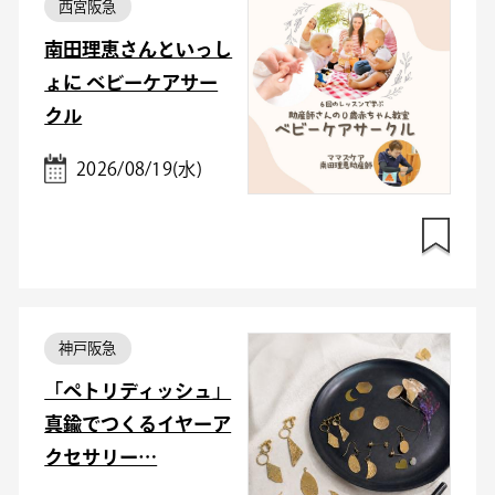
西宮阪急
南田理恵さんといっし
ょに ベビーケアサー
クル
2026/08/19(水)
神戸阪急
「ペトリディッシュ」
真鍮でつくるイヤーア
クセサリー…