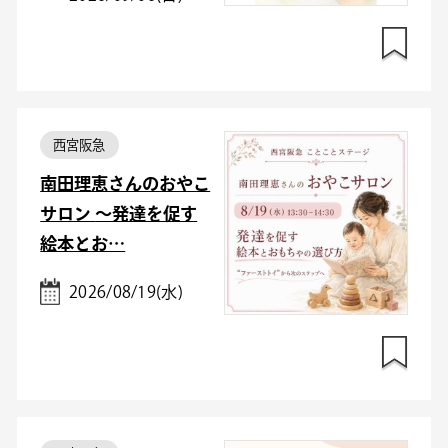
西宮阪急
南田理恵さんのおやこ
サロン ～発達を促す
絵本とお…
2026/08/19(水)