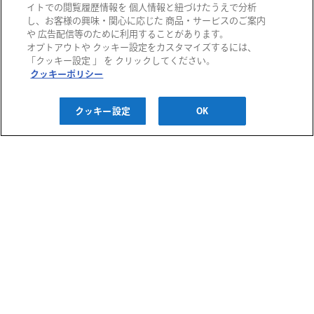
イトでの閲覧履歴情報を 個人情報と紐づけたうえで分析
し、お客様の興味・関心に応じた 商品・サービスのご案内
や 広告配信等のために利用することがあります。
オプトアウトや クッキー設定をカスタマイズするには、
阪急百貨店
「クッキー設定 」 を クリックしてください。
クッキーポリシー
阪急うめだ本店
西宮阪急
阪神百貨店
クッキー設定
OK
阪急メンズ大阪
神戸阪急
阪神梅田本店
阪神・にしのみや
千里阪急
博多阪急
阪神・御影
あまがさき阪神
高槻阪急スクエア
阪急メンズ東京
川西阪急スクエア
阪急百貨店 大井食品館
ご利用ガイド
宝塚阪急
都筑阪急
お問い合わせ
プライバシーポリシー
クッキーポリシー
H2O ID 利用規約