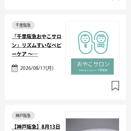
千里阪急
「千里阪急おやこサロ
ン」リズムすいなベビ
ーケア ～…
2026/08/17(月)
神戸阪急
【神戸阪急】8月13日