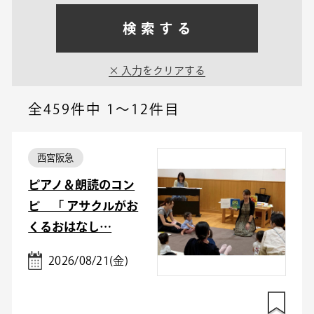
検索する
入力をクリアする
全459件中
1～12件目
西宮阪急
ピアノ＆朗読のコン
ビ 「 アサクルがお
くるおはなし…
2026/08/21(金)