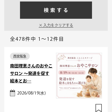
検索する
入力をクリアする
全478件中
1～12件目
西宮阪急
南田理恵さんのおやこ
サロン ～発達を促す
絵本とお…
2026/08/19(水)