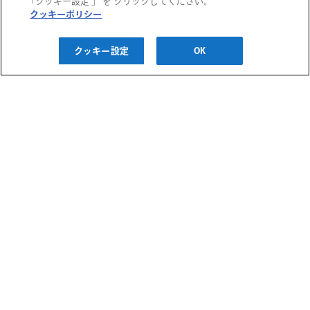
「クッキー設定 」 を クリックしてください。
クッキーポリシー
阪急うめだ本店
西宮阪急
阪神百貨店
クッキー設定
OK
阪急メンズ大阪
神戸阪急
阪神梅田本店
阪神・にしのみや
千里阪急
博多阪急
阪神・御影
あまがさき阪神
高槻阪急スクエア
阪急メンズ東京
川西阪急スクエア
阪急百貨店 大井食品館
ご利用ガイド
宝塚阪急
都筑阪急
お問い合わせ
プライバシーポリシー
クッキーポリシー
H2O ID 利用規約
阪急百貨店・阪神百貨店
予約サイト利用規約