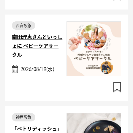
西宮阪急
南田理恵さんといっし
ょに ベビーケアサー
クル
2026/08/19(水)
神戸阪急
「ペトリディッシュ」