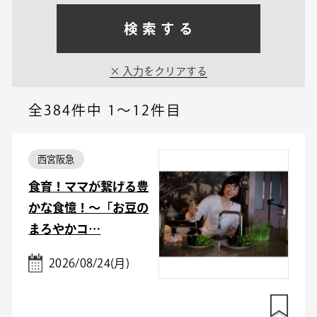
検索する
入力をクリアする
全384件中
1～12件目
西宮阪急
食育！ママが繋げる豊
かな食憶！〜「お豆の
まろやかコ…
2026/08/24(月)