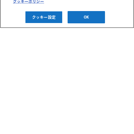
クッキーポリシー
酒談議⑤ ９月６日(日)
1１…
クッキー設定
OK
2026/09/06(日)
抽選
年齢確認
阪急うめだ本店
第２６回 蔵元まつり
酒談議④ ９月５日(土)
1３…
2026/09/05(土)