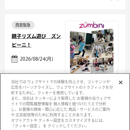
西宮阪急
親子リズム遊び ズン
ビーニ！
2026/08/24(月)
当社では ウェブサイトでの体験を向上させ、コンテンツや
広告をパーソナライズし、ウェブサイトのトラフィックを分
析するために、クッキーを使用しています。
また、当社は クッキーにより取得した お客様の当ウェブサ
イトでの閲覧履歴情報を 個人情報と紐づけたうえで分析
し、お客様の興味・関心に応じた 商品・サービスのご案内
阪急うめだ本店
や 広告配信等のために利用することがあります。
オプトアウトや クッキー設定をカスタマイズするには、
第２６回 蔵元まつり
「クッキー設定 」 を クリックしてください。