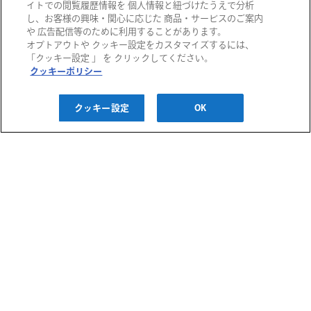
イトでの閲覧履歴情報を 個人情報と紐づけたうえで分析
し、お客様の興味・関心に応じた 商品・サービスのご案内
や 広告配信等のために利用することがあります。
オプトアウトや クッキー設定をカスタマイズするには、
阪急百貨店
「クッキー設定 」 を クリックしてください。
クッキーポリシー
阪急うめだ本店
西宮阪急
阪神百貨店
クッキー設定
OK
阪急メンズ大阪
神戸阪急
阪神梅田本店
阪神・にしのみや
千里阪急
博多阪急
阪神・御影
あまがさき阪神
高槻阪急スクエア
阪急メンズ東京
川西阪急スクエア
阪急百貨店 大井食品館
ご利用ガイド
宝塚阪急
都筑阪急
お問い合わせ
プライバシーポリシー
クッキーポリシー
H2O ID 利用規約