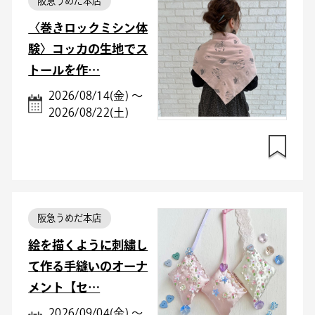
阪急うめだ本店
〈巻きロックミシン体
験〉コッカの生地でス
トールを作…
2026/08/14(金) ～
2026/08/22(土)
阪急うめだ本店
絵を描くように刺繍し
て作る手縫いのオーナ
メント【セ…
2026/09/04(金) ～