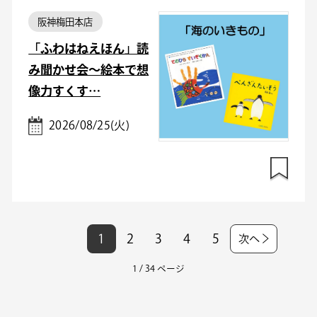
阪神梅田本店
「ふわはねえほん」読
み聞かせ会～絵本で想
像力すくす…
2026/08/25(火)
1
2
3
4
5
次へ
1 / 34 ページ