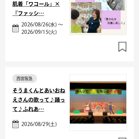
肌着「ワコール」×
『ファッシ…
2026/08/26(水) ～
2026/09/15(火)
西宮阪急
そうまくんとあいおね
えさんの歌って♪踊っ
て♪ふれあ…
2026/08/29(土)