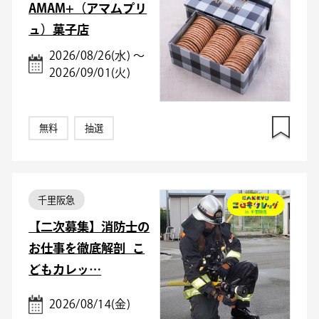
AMAM+（アマムプリ
ュ）菓子店
2026/08/26(水) ～
2026/09/01(火)
無料
抽選
千里阪急
【二次募集】消防士の
お仕事を徹底解剖_こ
どもカレッ…
2026/08/14(金)