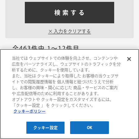
検索する
入力をクリアする
全463件中
1～12件目
当社では ウェブサイトでの体験を向上させ、コンテンツや
広告をパーソナライズし、ウェブサイトのトラフィックを分
神戸阪急
析するために、クッキーを使用しています。
また、当社は クッキーにより取得した お客様の当ウェブサ
「ザ ハーブス」頭皮
イトでの閲覧履歴情報を 個人情報と紐づけたうえで分析
し、お客様の興味・関心に応じた 商品・サービスのご案内
と髪のお悩み相談会
や 広告配信等のために利用することがあります。
オプトアウトや クッキー設定をカスタマイズするには、
2026/08/11(火) ～
「クッキー設定 」 を クリックしてください。
2026/09/10(木)
クッキーポリシー
クッキー設定
OK