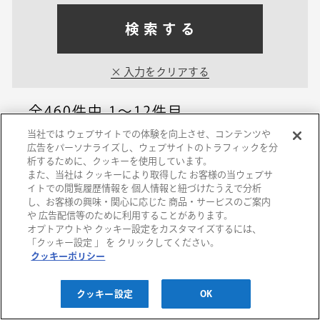
検索する
入力をクリアする
全460件中
1～12件目
当社では ウェブサイトでの体験を向上させ、コンテンツや
広告をパーソナライズし、ウェブサイトのトラフィックを分
西宮阪急
析するために、クッキーを使用しています。
また、当社は クッキーにより取得した お客様の当ウェブサ
ピアノ＆朗読のコン
イトでの閲覧履歴情報を 個人情報と紐づけたうえで分析
し、お客様の興味・関心に応じた 商品・サービスのご案内
ビ 「 アサクルがお
や 広告配信等のために利用することがあります。
オプトアウトや クッキー設定をカスタマイズするには、
くるおはなし…
「クッキー設定 」 を クリックしてください。
クッキーポリシー
2026/08/21(金)
クッキー設定
OK