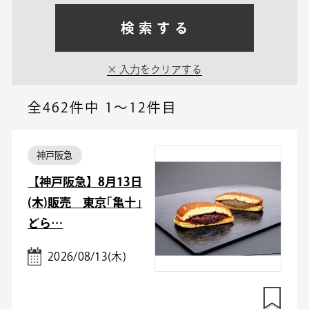
検索する
入力をクリアする
全462件中
1～12件目
神戸阪急
【神戸阪急】8月13日
(木)販売 東京｢亀十｣
どら…
2026/08/13(木)