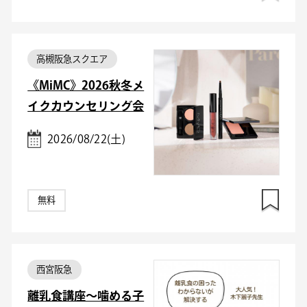
高槻阪急スクエア
《MiMC》2026秋冬メ
イクカウンセリング会
2026/08/22(土)
無料
西宮阪急
離乳食講座～噛める子