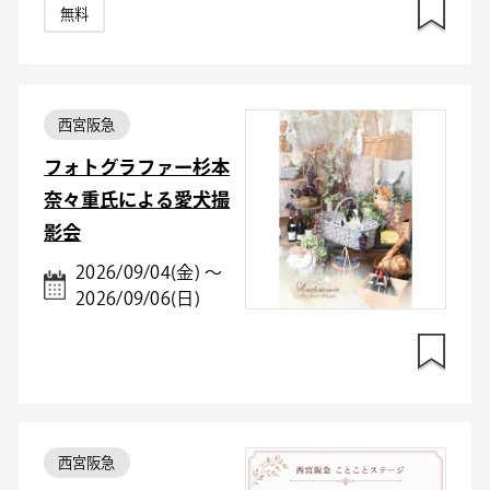
無料
西宮阪急
フォトグラファー杉本
奈々重氏による愛犬撮
影会
2026/09/04(金) ～
2026/09/06(日)
西宮阪急