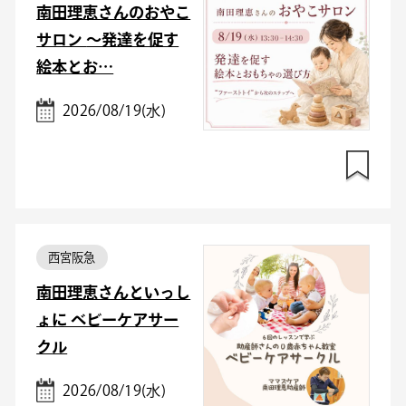
南田理恵さんのおやこ
サロン ～発達を促す
絵本とお…
2026/08/19(水)
西宮阪急
南田理恵さんといっし
ょに ベビーケアサー
クル
2026/08/19(水)