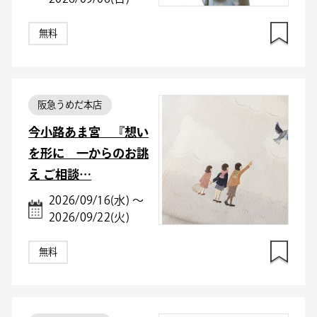
無料
阪急うめだ本店
今小路あま宮 『想い
を形に 一からのお誂
え ご相談…
2026/09/16(水) ～
2026/09/22(火)
無料