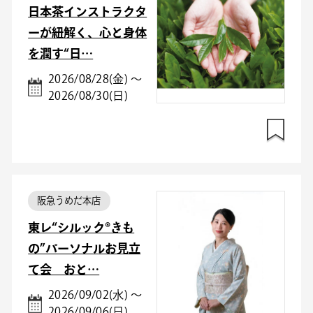
日本茶インストラクタ
ーが紐解く、心と身体
を潤す“日…
2026/08/28(金) ～
2026/08/30(日)
阪急うめだ本店
東レ“シルック®きも
の”パーソナルお見立
て会＿おと…
2026/09/02(水) ～
2026/09/06(日)