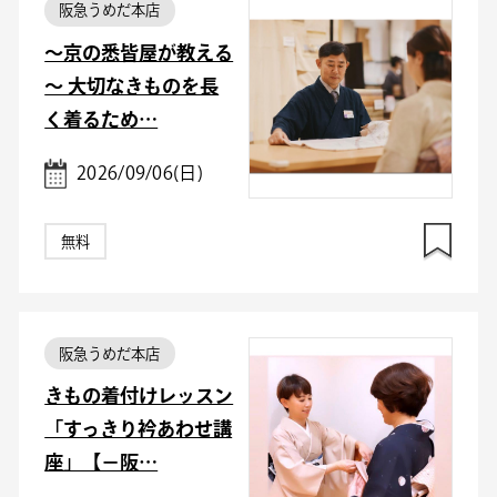
阪急うめだ本店
～京の悉皆屋が教える
～ 大切なきものを長
く着るため…
2026/09/06(日)
無料
阪急うめだ本店
きもの着付けレッスン
「すっきり衿あわせ講
座」【－阪…